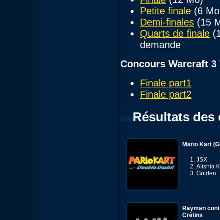
Petite finale
(6 Mo
Demi-finales
(15 
Quarts de finale
(1
demande
Concours Warcraft 3
Finale part1
Finale part2
Résultats des
Mario Kart (
JSX
Alishia K
Golden
Rayman contr
Crétins