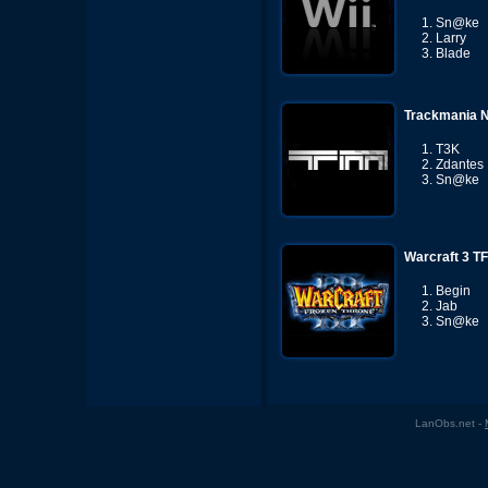
Sn@ke
Larry
Blade
Trackmania N
T3K
Zdantes
Sn@ke
Warcraft 3 T
Begin
Jab
Sn@ke
LanObs.net -